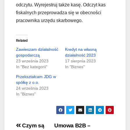
odczytu. Wyrejestruj także kasę. Odczyt kas
fiskalnych przeprowadza się w obecności
pracownika urzędu skarbowego.
Related
Zawieszam działalność
Kredyt na własną
gospodarczą
działalność 2023
23 września 2023
17 sierpnia 2023
In "Bez kategorii"
In "Biznes"
Przekształcam JDG w
spółkę z o.o.
24 września 2023
In "Biznes"
Nawigacja
Czym są
Umowa B2B –