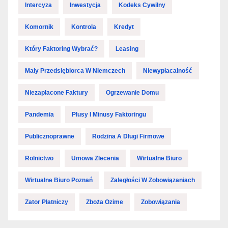
Intercyza
Inwestycja
Kodeks Cywilny
Komornik
Kontrola
Kredyt
Który Faktoring Wybrać?
Leasing
Mały Przedsiębiorca W Niemczech
Niewypłacalność
Niezapłacone Faktury
Ogrzewanie Domu
Pandemia
Plusy I Minusy Faktoringu
Publicznoprawne
Rodzina A Długi Firmowe
Rolnictwo
Umowa Zlecenia
Wirtualne Biuro
Wirtualne Biuro Poznań
Zaległości W Zobowiązaniach
Zator Płatniczy
Zboża Ozime
Zobowiązania