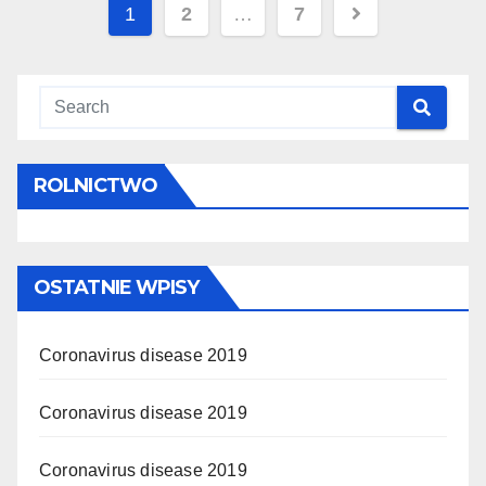
Stronicowanie
1
2
…
7
wpisów
ROLNICTWO
OSTATNIE WPISY
Coronavirus disease 2019
Coronavirus disease 2019
Coronavirus disease 2019