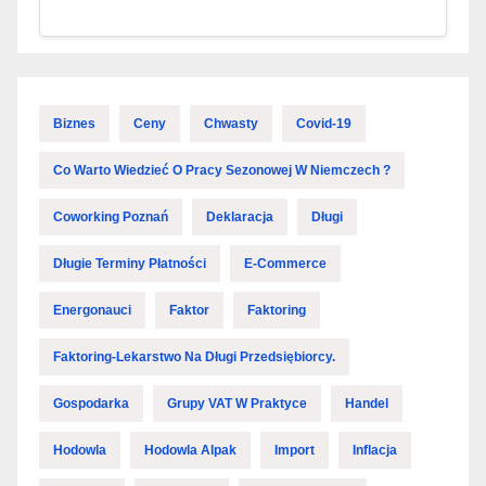
Biznes
Ceny
Chwasty
Covid-19
Co Warto Wiedzieć O Pracy Sezonowej W Niemczech ?
Coworking Poznań
Deklaracja
Długi
Długie Terminy Płatności
E-Commerce
Energonauci
Faktor
Faktoring
Faktoring-Lekarstwo Na Długi Przedsiębiorcy.
Gospodarka
Grupy VAT W Praktyce
Handel
Hodowla
Hodowla Alpak
Import
Inflacja