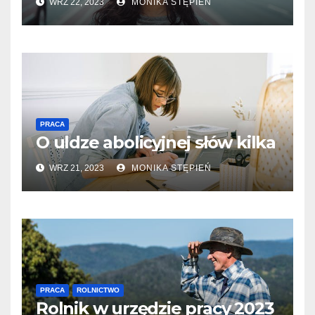
WRZ 22, 2023
MONIKA STĘPIEŃ
PRACA
O uldze abolicyjnej słów kilka
WRZ 21, 2023
MONIKA STĘPIEŃ
PRACA
ROLNICTWO
Rolnik w urzędzie pracy 2023