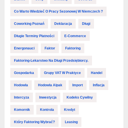
Co Warto Wiedzieć O Pracy Sezonowej W Niemczech ?
Coworking Poznań
Deklaracja
Długi
Długie Terminy Płatności
E-Commerce
Energonauci
Faktor
Faktoring
Faktoring-Lekarstwo Na Długi Przedsiębiorcy.
Gospodarka
Grupy VAT W Praktyce
Handel
Hodowla
Hodowla Alpak
Import
Inflacja
Intercyza
Inwestycja
Kodeks Cywilny
Komornik
Kontrola
Kredyt
Który Faktoring Wybrać?
Leasing