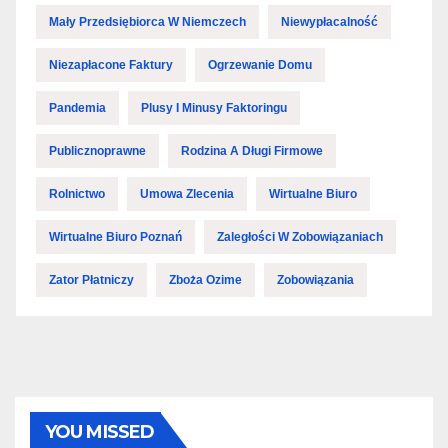
Mały Przedsiębiorca W Niemczech
Niewypłacalność
Niezapłacone Faktury
Ogrzewanie Domu
Pandemia
Plusy I Minusy Faktoringu
Publicznoprawne
Rodzina A Długi Firmowe
Rolnictwo
Umowa Zlecenia
Wirtualne Biuro
Wirtualne Biuro Poznań
Zaległości W Zobowiązaniach
Zator Płatniczy
Zboża Ozime
Zobowiązania
YOU MISSED