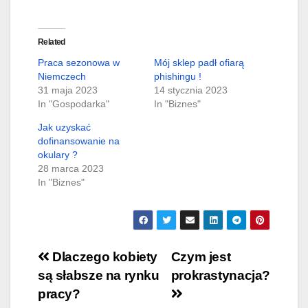
Related
Praca sezonowa w
Mój sklep padł ofiarą
Niemczech
phishingu !
31 maja 2023
14 stycznia 2023
In "Gospodarka"
In "Biznes"
Jak uzyskać
dofinansowanie na
okulary ?
28 marca 2023
In "Biznes"
Nawigacja
Dlaczego kobiety
Czym jest
są słabsze na rynku
prokrastynacja?
wpisu
pracy?