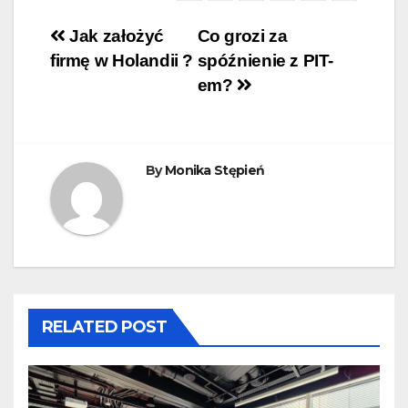
Nawigacja
Jak założyć
Co grozi za
firmę w Holandii ?
spóźnienie z PIT-
wpisu
em?
By
Monika Stępień
RELATED POST