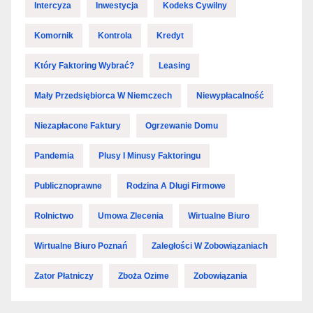
Intercyza
Inwestycja
Kodeks Cywilny
Komornik
Kontrola
Kredyt
Który Faktoring Wybrać?
Leasing
Mały Przedsiębiorca W Niemczech
Niewypłacalność
Niezapłacone Faktury
Ogrzewanie Domu
Pandemia
Plusy I Minusy Faktoringu
Publicznoprawne
Rodzina A Długi Firmowe
Rolnictwo
Umowa Zlecenia
Wirtualne Biuro
Wirtualne Biuro Poznań
Zaległości W Zobowiązaniach
Zator Płatniczy
Zboża Ozime
Zobowiązania