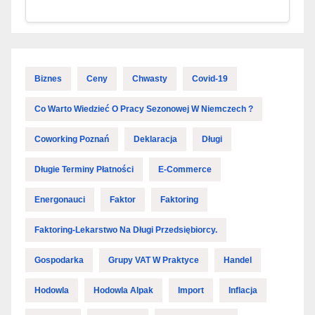
Biznes
Ceny
Chwasty
Covid-19
Co Warto Wiedzieć O Pracy Sezonowej W Niemczech ?
Coworking Poznań
Deklaracja
Długi
Długie Terminy Płatności
E-Commerce
Energonauci
Faktor
Faktoring
Faktoring-Lekarstwo Na Długi Przedsiębiorcy.
Gospodarka
Grupy VAT W Praktyce
Handel
Hodowla
Hodowla Alpak
Import
Inflacja