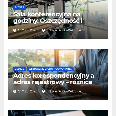
BIZNES
Sala konferencyjna na
godziny. Oszczędność i
wygoda
STY 20, 2026
RENATA KOWALSKA
BIZNES
WIRTUALNE BIURO I COWORKING
Adres korespondencyjny a
adres rejestrowy – różnice
STY 20, 2026
RENATA KOWALSKA