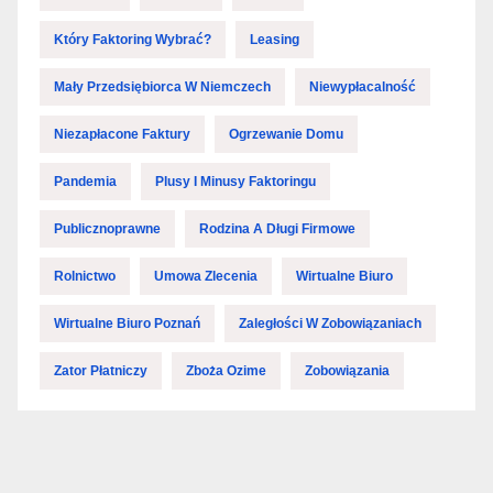
Który Faktoring Wybrać?
Leasing
Mały Przedsiębiorca W Niemczech
Niewypłacalność
Niezapłacone Faktury
Ogrzewanie Domu
Pandemia
Plusy I Minusy Faktoringu
Publicznoprawne
Rodzina A Długi Firmowe
Rolnictwo
Umowa Zlecenia
Wirtualne Biuro
Wirtualne Biuro Poznań
Zaległości W Zobowiązaniach
Zator Płatniczy
Zboża Ozime
Zobowiązania