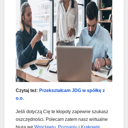
Czytaj też:
Przekształcam JDG w spółkę z
o.o.
Jeśli dotyczą Cię te kłopoty zapewne szukasz
oszczędności. Polecam zatem nasz wirtualne
biura we
Wrocławiu
,
Poznaniu
i
Krakowie
,