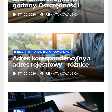
godziny. Oszczędność i
wygoda
STY 20, 2026
RENATA KOWALSKA
BIZNES
WIRTUALNE BIURO I COWORKING
Adres korespondencyjny a
adres rejestrowy – różnice
STY 20, 2026
RENATA KOWALSKA
BIZNES