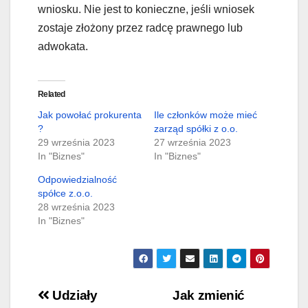
wniosku. Nie jest to konieczne, jeśli wniosek
zostaje złożony przez radcę prawnego lub
adwokata.
Related
Jak powołać prokurenta
Ile członków może mieć
?
zarząd spółki z o.o.
29 września 2023
27 września 2023
In "Biznes"
In "Biznes"
Odpowiedzialność
spółce z.o.o.
28 września 2023
In "Biznes"
Nawigacja
Udziały
Jak zmienić