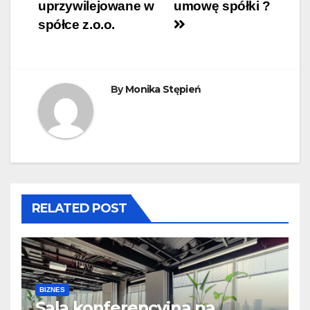
uprzywilejowane w
umowę spółki ?
wpisu
spółce z.o.o.
By
Monika Stępień
RELATED POST
BIZNES
Sala konferencyjna na