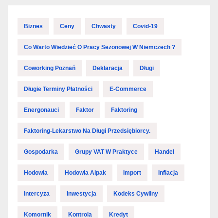
Biznes
Ceny
Chwasty
Covid-19
Co Warto Wiedzieć O Pracy Sezonowej W Niemczech ?
Coworking Poznań
Deklaracja
Długi
Długie Terminy Płatności
E-Commerce
Energonauci
Faktor
Faktoring
Faktoring-Lekarstwo Na Długi Przedsiębiorcy.
Gospodarka
Grupy VAT W Praktyce
Handel
Hodowla
Hodowla Alpak
Import
Inflacja
Intercyza
Inwestycja
Kodeks Cywilny
Komornik
Kontrola
Kredyt