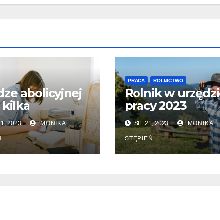
PRACA
ROLNICTWO
dze abolicyjnej
Rolnik w urzędz
 kilka
pracy 2023
1, 2023
MONIKA
SIE 21, 2023
MONIKA
Ń
STĘPIEŃ