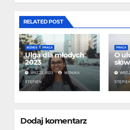
RELATED POST
BIZNES
PRACA
PRACA
Ulga dla młodych
O ul
2023
słów
WRZ 22, 2023
MONIKA
WRZ 2
STĘPIEŃ
STĘPIE
Dodaj komentarz