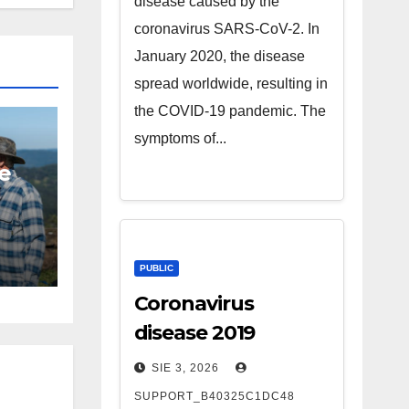
disease caused by the
coronavirus SARS-CoV-2. In
January 2020, the disease
spread worldwide, resulting in
the COVID-19 pandemic. The
symptoms of...
ie
PUBLIC
Coronavirus
disease 2019
SIE 3, 2026
SUPPORT_B40325C1DC48