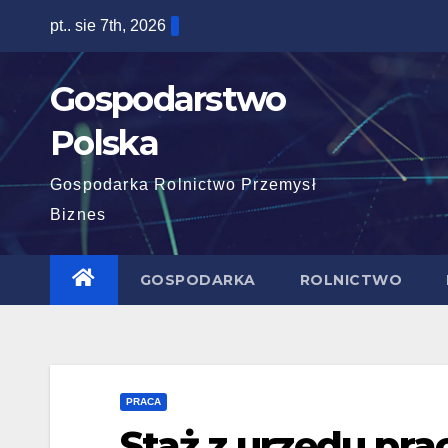
Skip
pt.. sie 7th, 2026
to
content
Gospodarstwo
Polska
Gospodarka Rolnictwo Przemysł
Biznes
GOSPODARKA
ROLNICTWO
PRACA
Staż z urzędu pra