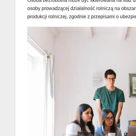
Osoba bezrobotna może być skierowana na staż do 
osoby prowadzącej działalność rolniczą na obszar
produkcji rolniczej, zgodnie z przepisami o ubezp