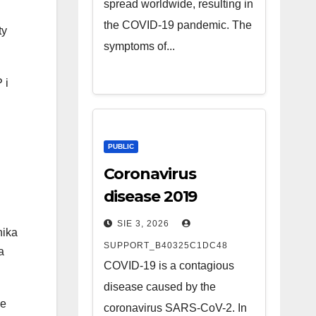
spread worldwide, resulting in
the COVID-19 pandemic. The
ty
symptoms of...
 i
PUBLIC
Coronavirus
disease 2019
SIE 3, 2026
nika
SUPPORT_B40325C1DC48
a
COVID-19 is a contagious
disease caused by the
ne
coronavirus SARS-CoV-2. In