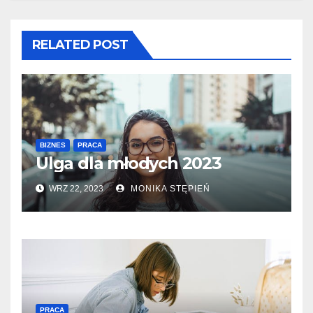
RELATED POST
BIZNES
PRACA
Ulga dla młodych 2023
WRZ 22, 2023
MONIKA STĘPIEŃ
PRACA