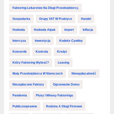
Faktoring-Lekarstwo Na Długi Przedsiębiorcy.
Gospodarka
Grupy VAT W Praktyce
Handel
Hodowla
Hodowla Alpak
Import
Inflacja
Intercyza
Inwestycja
Kodeks Cywilny
Komornik
Kontrola
Kredyt
Który Faktoring Wybrać?
Leasing
Mały Przedsiębiorca W Niemczech
Niewypłacalność
Niezapłacone Faktury
Ogrzewanie Domu
Pandemia
Plusy I Minusy Faktoringu
Publicznoprawne
Rodzina A Długi Firmowe