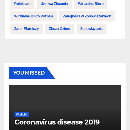
Rolnictwo
Umowa Zlecenia
Wirtualne Biuro
Wirtualne Biuro Poznań
Zaległości W Zobowiązaniach
Zator Płatniczy
Zboża Ozime
Zobowiązania
YOU MISSED
PUBLIC
Coronavirus disease 2019