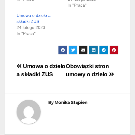
In "Praca"
Umowa o dzieło a
składki ZUS
24 lutego 2023
In "Praca"
Nawigacja
Umowa o dzieło
Obowiązki stron
a składki ZUS
umowy o dzieło
wpisu
By
Monika Stępień