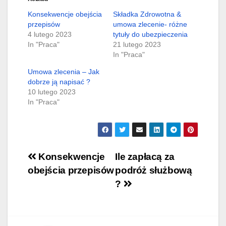
Konsekwencje obejścia
Składka Zdrowotna &
przepisów
umowa zlecenie- różne
4 lutego 2023
tytuły do ubezpieczenia
In "Praca"
21 lutego 2023
In "Praca"
Umowa zlecenia – Jak
dobrze ją napisać ?
10 lutego 2023
In "Praca"
Nawigacja
Konsekwencje
Ile zapłacą za
obejścia przepisów
podróż służbową
wpisu
?