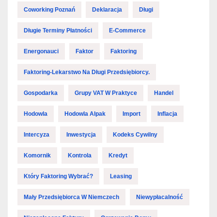
Coworking Poznań
Deklaracja
Długi
Długie Terminy Płatności
E-Commerce
Energonauci
Faktor
Faktoring
Faktoring-Lekarstwo Na Długi Przedsiębiorcy.
Gospodarka
Grupy VAT W Praktyce
Handel
Hodowla
Hodowla Alpak
Import
Inflacja
Intercyza
Inwestycja
Kodeks Cywilny
Komornik
Kontrola
Kredyt
Który Faktoring Wybrać?
Leasing
Mały Przedsiębiorca W Niemczech
Niewypłacalność