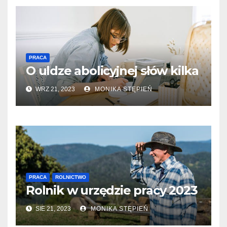
PRACA
O uldze abolicyjnej słów kilka
WRZ 21, 2023
MONIKA STĘPIEŃ
PRACA
ROLNICTWO
Rolnik w urzędzie pracy 2023
SIE 21, 2023
MONIKA STĘPIEŃ