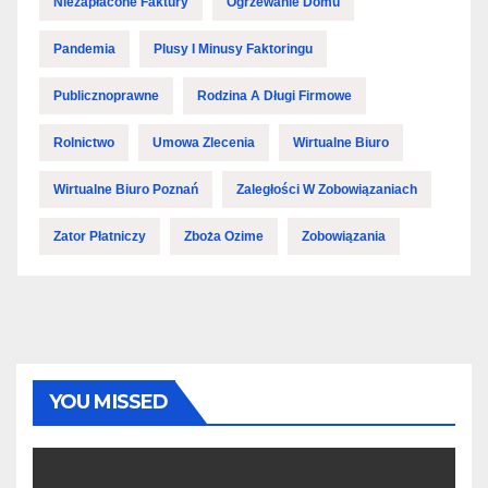
Niezapłacone Faktury
Ogrzewanie Domu
Pandemia
Plusy I Minusy Faktoringu
Publicznoprawne
Rodzina A Długi Firmowe
Rolnictwo
Umowa Zlecenia
Wirtualne Biuro
Wirtualne Biuro Poznań
Zaległości W Zobowiązaniach
Zator Płatniczy
Zboża Ozime
Zobowiązania
YOU MISSED