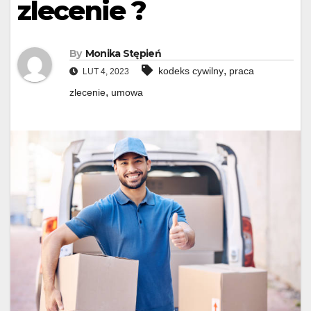
zlecenie ?
By
Monika Stępień
,
kodeks cywilny
praca
LUT 4, 2023
,
zlecenie
umowa