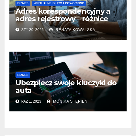
BIZNES
WIRTUALNE BIURO I COWORKING
Adres korespondencyjny a
adres rejestrowy – różnice
STY 20, 2026
RENATA KOWALSKA
BIZNES
Ubezpiecz swoje kluczyki do
auta
PAŹ 1, 2023
MONIKA STĘPIEŃ