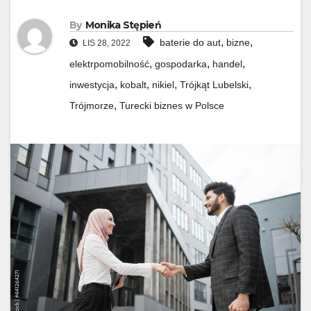
By
Monika Stępień
,
,
baterie do aut
bizne
LIS 28, 2022
,
,
,
elektrpomobilność
gospodarka
handel
,
,
,
,
inwestycja
kobalt
nikiel
Trójkąt Lubelski
,
Trójmorze
Turecki biznes w Polsce