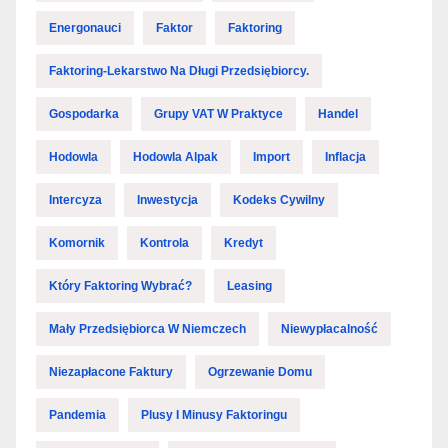
Energonauci
Faktor
Faktoring
Faktoring-Lekarstwo Na Długi Przedsiębiorcy.
Gospodarka
Grupy VAT W Praktyce
Handel
Hodowla
Hodowla Alpak
Import
Inflacja
Intercyza
Inwestycja
Kodeks Cywilny
Komornik
Kontrola
Kredyt
Który Faktoring Wybrać?
Leasing
Mały Przedsiębiorca W Niemczech
Niewypłacalność
Niezapłacone Faktury
Ogrzewanie Domu
Pandemia
Plusy I Minusy Faktoringu