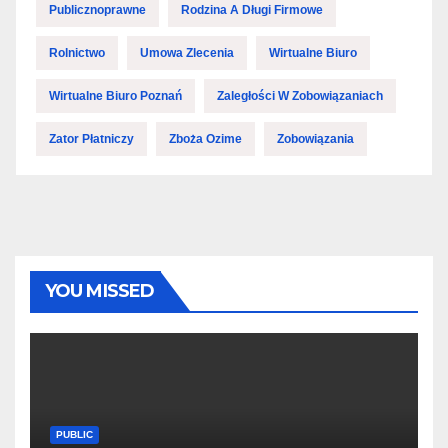
Publicznoprawne
Rodzina A Długi Firmowe
Rolnictwo
Umowa Zlecenia
Wirtualne Biuro
Wirtualne Biuro Poznań
Zaległości W Zobowiązaniach
Zator Płatniczy
Zboża Ozime
Zobowiązania
YOU MISSED
PUBLIC