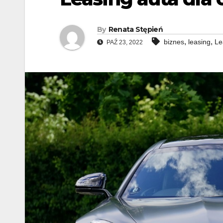
By
Renata Stępień
,
,
biznes
leasing
Le
PAŹ 23, 2022