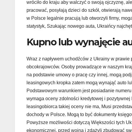
wróciło do kraju aby walczyć o swoją ojczyznę, al
pracować, posyłają dzieci do szkół, otwierają nawe
w Polsce legalnie pracują lub otworzyli firmy, mo
statystyk, Szukając nowego auta, Ukraińcy najchęt
Kupno lub wynajęcie au
Wraz z napływem uchodźców z Ukrainy w prawie po
obcokrajowców. Osoby prowadzące w naszym kraju
na podstawie umowy o pracę czy innej, mogą pod
leasingowych kropka zatem mogą wynająć auto lub 
Podstawowym warunkiem jest posiadanie numeru
wymaga oceny zdolności kredytowej i pozytywnej hi
leasingobiorca takiej oceny nie ma, Musi przedstaw
dochody w Polsce. Mogą to być dokumenty księg
Powyższe możliwości dotyczą Większości tych Ukra
ekonomicznej, przed wojną i zdążyli zbudować swo