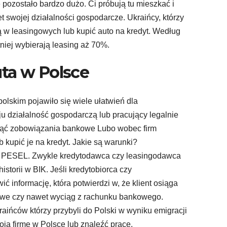
e pozostało bardzo dużo. Ci próbują tu mieszkać i
t swojej działalności gospodarcze. Ukraińcy, którzy
gą w leasingowych lub kupić auto na kredyt. Według
niej wybierają leasing aż 70%.
ta w Polsce
lskim pojawiło się wiele ułatwień dla
 działalność gospodarczą lub pracujący legalnie
jąć zobowiązania bankowe Lubo wobec firm
kupić je na kredyt. Jakie są warunki?
 PESEL. Zwykle kredytodawca czy leasingodawca
storii w BIK. Jeśli kredytobiorca czy
ić informację, która potwierdzi w, że klient osiąga
owe czy nawet wyciąg z rachunku bankowego.
ińców którzy przybyli do Polski w wyniku emigracji
ją firmę w Polsce lub znaleźć pracę.