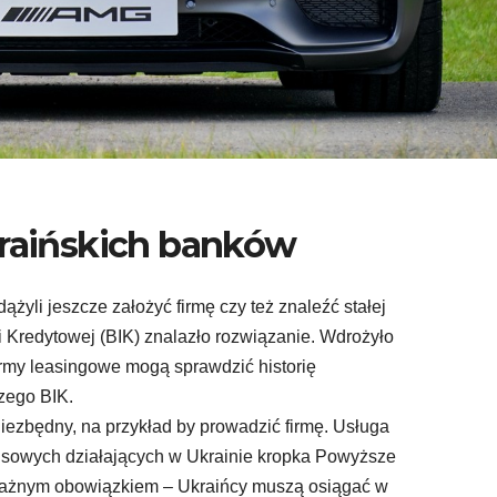
kraińskich banków
dążyli jeszcze założyć firmę czy też znaleźć stałej
ji Kredytowej (BIK) znalazło rozwiązanie. Wdrożyło
firmy leasingowe mogą sprawdzić historię
zego BIK.
iezbędny, na przykład by prowadzić firmę. Usługa
ansowych działających w Ukrainie kropka Powyższe
ażnym obowiązkiem – Ukraińcy muszą osiągać w