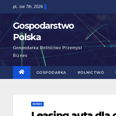
Skip
pt.. sie 7th, 2026
to
content
Gospodarstwo
Polska
Gospodarka Rolnictwo Przemysł
Biznes
GOSPODARKA
ROLNICTWO
BIZNES
Leasing auta dla