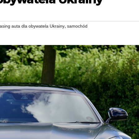
,
asing auta dla obywatela Ukrainy
samochód