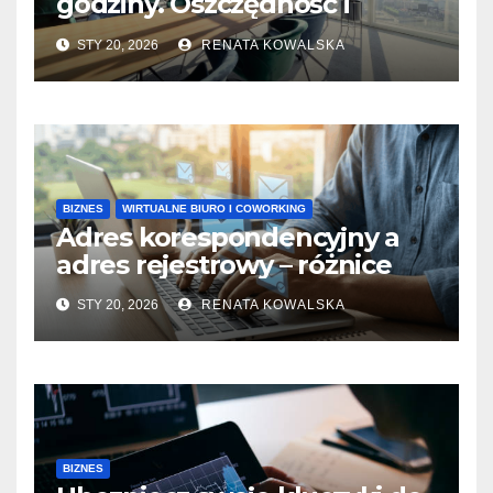
godziny. Oszczędność i
wygoda
STY 20, 2026
RENATA KOWALSKA
BIZNES
WIRTUALNE BIURO I COWORKING
Adres korespondencyjny a
adres rejestrowy – różnice
STY 20, 2026
RENATA KOWALSKA
BIZNES