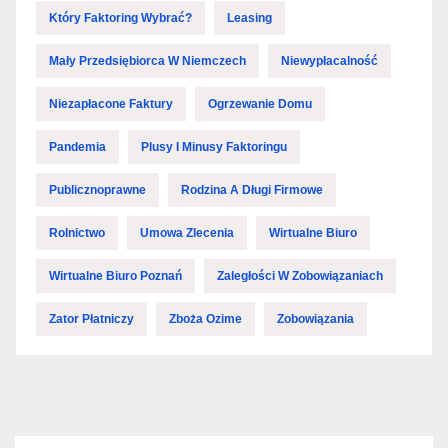
Który Faktoring Wybrać?
Leasing
Mały Przedsiębiorca W Niemczech
Niewypłacalność
Niezapłacone Faktury
Ogrzewanie Domu
Pandemia
Plusy I Minusy Faktoringu
Publicznoprawne
Rodzina A Długi Firmowe
Rolnictwo
Umowa Zlecenia
Wirtualne Biuro
Wirtualne Biuro Poznań
Zaległości W Zobowiązaniach
Zator Płatniczy
Zboża Ozime
Zobowiązania