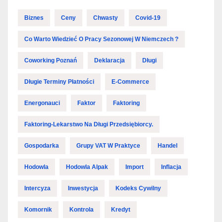
Biznes
Ceny
Chwasty
Covid-19
Co Warto Wiedzieć O Pracy Sezonowej W Niemczech ?
Coworking Poznań
Deklaracja
Długi
Długie Terminy Płatności
E-Commerce
Energonauci
Faktor
Faktoring
Faktoring-Lekarstwo Na Długi Przedsiębiorcy.
Gospodarka
Grupy VAT W Praktyce
Handel
Hodowla
Hodowla Alpak
Import
Inflacja
Intercyza
Inwestycja
Kodeks Cywilny
Komornik
Kontrola
Kredyt