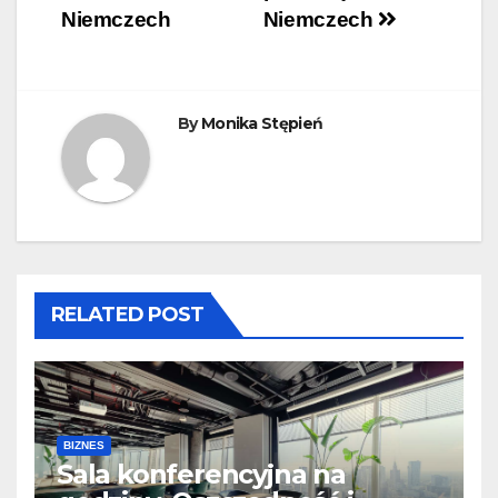
wpisu
Niemczech
Niemczech
By
Monika Stępień
RELATED POST
BIZNES
Sala konferencyjna na