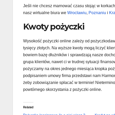
Jeśli nie chcesz marnować czasu stojąc w korkac
nasz wirtualne biura we
Wrocławiu
,
Poznaniu
i
Kr
Kwoty pożyczki
Wysokość pożyczki online zależy od pożyczkodawc
tysięcy złotych. Na wyższe kwoty mogą liczyć kli
bowiem bazę dłużników i sprawdzają nasze docho
grupa klientów, nawet ci w trudnej sytuacji finan
pożyczamy na okres jednego miesiąca kropka poż
podpisaniem umowy firma przedstawi nam Harmonog
żeby zobowiązanie spłacać w terminie! Nietermin
powtórnego skorzystania z pożyczki online.
Related
Pożyczka leasingowa ile o niej wiesz ?
Kredyt na w