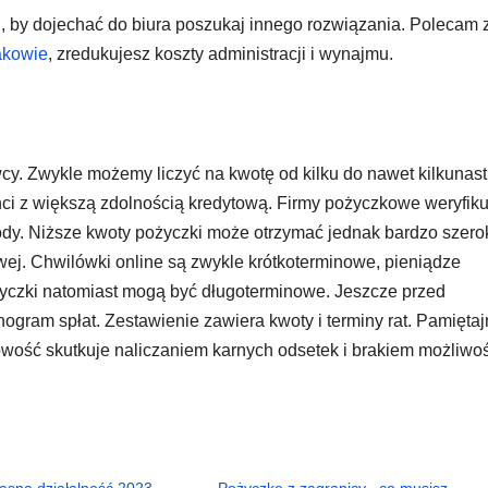
h, by dojechać do biura poszukaj innego rozwiązania. Polecam
akowie
, zredukujesz koszty administracji i wynajmu.
y. Zwykle możemy liczyć na kwotę od kilku do nawet kilkunas
enci z większą zdolnością kredytową. Firmy pożyczkowe weryfiku
dy. Niższe kwoty pożyczki może otrzymać jednak bardzo szero
sowej. Chwilówki online są zwykle krótkoterminowe, pieniądze
yczki natomiast mogą być długoterminowe. Jeszcze przed
ram spłat. Zestawienie zawiera kwoty i terminy rat. Pamiętaj
owość skutkuje naliczaniem karnych odsetek i brakiem możliwo
łasną działalność 2023
Pożyczkę z zagranicy– co musisz