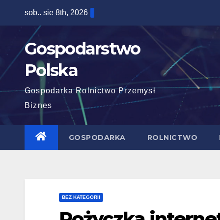
Skip
sob.. sie 8th, 2026
to
content
Gospodarstwo
Polska
Gospodarka Rolnictwo Przemysł
Biznes
GOSPODARKA
ROLNICTWO
BEZ KATEGORII
Pożyczka intern