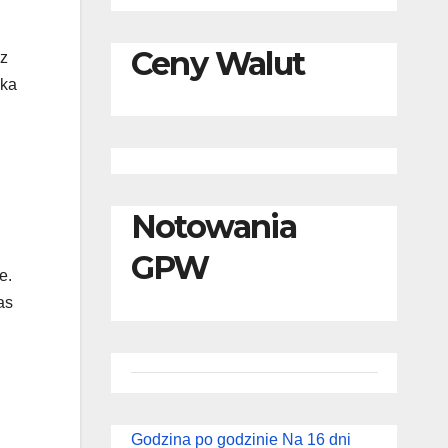
Ceny Walut
 z
zka
Notowania
GPW
e.
as
Godzina po godzinie
Na 16 dni