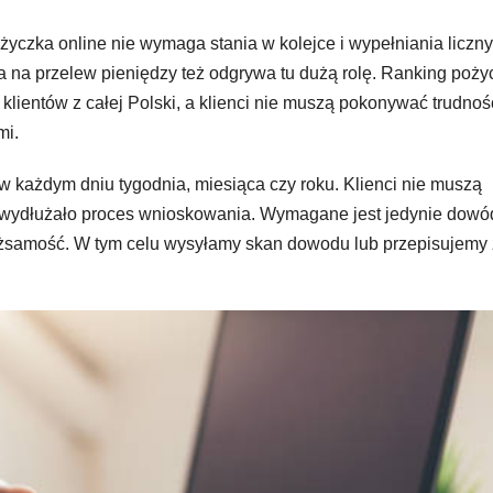
życzka online nie wymaga stania w kolejce i wypełniania liczn
 na przelew pieniędzy też odgrywa tu dużą rolę. Ranking poży
lientów z całej Polski, a klienci nie muszą pokonywać trudnoś
mi.
w każdym dniu tygodnia, miesiąca czy roku. Klienci nie muszą
 wydłużało proces wnioskowania. Wymagane jest jedynie dowó
ożsamość. W tym celu wysyłamy skan dowodu lub przepisujemy 