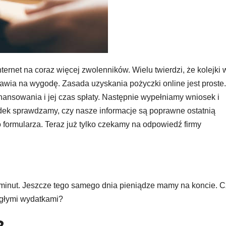
ernet na coraz więcej zwolenników. Wielu twierdzi, że kolejki 
awia na wygodę. Zasada uzyskania pożyczki online jest proste
inansowania i jej czas spłaty. Następnie wypełniamy wniosek i
ek sprawdzamy, czy nasze informacje są poprawne ostatnią
 formularza. Teraz już tylko czekamy na odpowiedź firmy
0 minut. Jeszcze tego samego dnia pieniądze mamy na koncie. 
nagłymi wydatkami?