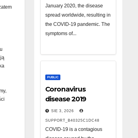
January 2020, the disease
 zatem
spread worldwide, resulting in
the COVID-19 pandemic. The
symptoms of...
tu
ją
ka
PUBLIC
Coronavirus
my,
disease 2019
ści
SIE 3, 2026
SUPPORT_B40325C1DC48
COVID-19 is a contagious