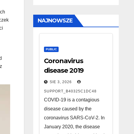
ych
czek
NAJNOWSZE
ci
PUBLIC
d
Coronavirus
z
disease 2019
SIE 3, 2026
SUPPORT_B40325C1DC48
COVID-19 is a contagious
disease caused by the
coronavirus SARS-CoV-2. In
January 2020, the disease