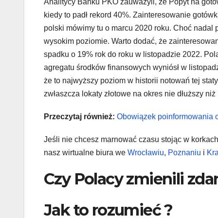
Analitycy Banku PKO zauważyli, że Popyt na gotów
kiedy to padł rekord 40%. Zainteresowanie gotów
polski mówimy tu o marcu 2020 roku. Choć nadal
wysokim poziomie. Warto dodać, że zainteresowan
spadku o 19% rok do roku w listopadzie 2022. Pol
agregatu środków finansowych wyniósł w listopad
że to najwyższy poziom w historii notowań tej sta
zwłaszcza lokaty złotowe na okres nie dłuższy niż 
Przeczytaj również:
Obowiązek poinformowania o
Jeśli nie chcesz marnować czasu stojąc w korkac
nasz wirtualne biura we
Wrocławiu
,
Poznaniu
i
Kr
Czy Polacy zmienili zdan
Jak to rozumieć ?