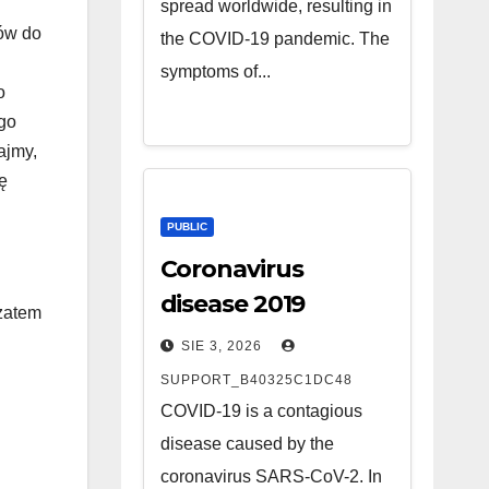
spread worldwide, resulting in
ców do
the COVID-19 pandemic. The
symptoms of...
o
ego
ajmy,
ę
PUBLIC
Coronavirus
disease 2019
 zatem
SIE 3, 2026
SUPPORT_B40325C1DC48
COVID-19 is a contagious
disease caused by the
coronavirus SARS-CoV-2. In