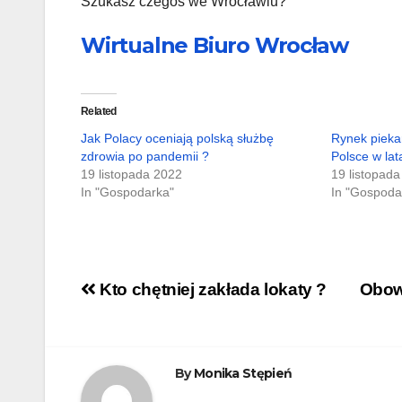
Szukasz czegoś we Wrocławiu?
Wirtualne Biuro Wrocław
Related
Jak Polacy oceniają polską służbę
Rynek piekar
zdrowia po pandemii ?
Polsce w la
19 listopada 2022
19 listopad
In "Gospodarka"
In "Gospoda
Nawigacja
Kto chętniej zakłada lokaty ?
Obow
wpisu
By
Monika Stępień