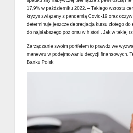
spadku siły nabywczej pieniądza z pewnością nie
17,9% w październiku 2022. – Takiego wzrostu ce
kryzys związany z pandemią Covid-19 oraz oczywi
determinuje jeszcze deprecjacja kursu złotego d
do najsłabszego poziomu w historii. Jak w takiej
Zarządzanie swoim portfelem to prawdziwe wyzwa
manewru w podejmowaniu decyzji finansowych. Te
Banku Polski