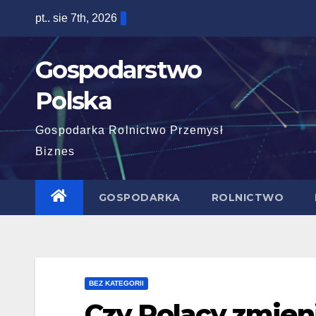
Skip
pt.. sie 7th, 2026
to
content
Gospodarstwo
Polska
Gospodarka Rolnictwo Przemysł
Biznes
GOSPODARKA
ROLNICTWO
BEZ KATEGORII
Czy Polacy zmieni