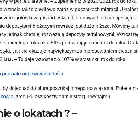
kę w portfelu słabnie. – Zupełnie niż w 2020/2021 rok do roku,
ką wzrosło także chwilowo zaraz w początkach migracji Ukraiń
 poziom gotówki w gospodarstwach domowych utrzymuje się na
ie depozytami bieżącymi również jest dużo niższe. Mówimy tu 
acy jednak chętniej rozważają depozyty terminowymi. Wzrost t
zie ubiegłego roku aż o 89% porównując dane rok do roku. Dod
tystyki. Jak się okazuje największym zainteresowaniem cieszą si
2 lata. – To daje wzrost aż o 107% w stosunku rok do roku.
 podziale odpowiedzialności
h, by dojechać do biura poszukaj innego rozwiązania. Polecam
akowie
, zredukujesz koszty administracji i wynajmu.
ie o lokatach ? –