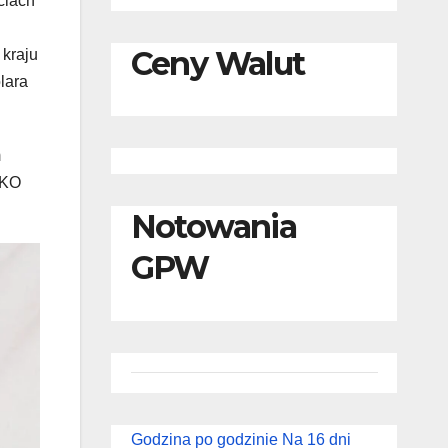
ciach
Ceny Walut
kraju
lara
m
PKO
Notowania
GPW
Godzina po godzinie
Na 16 dni