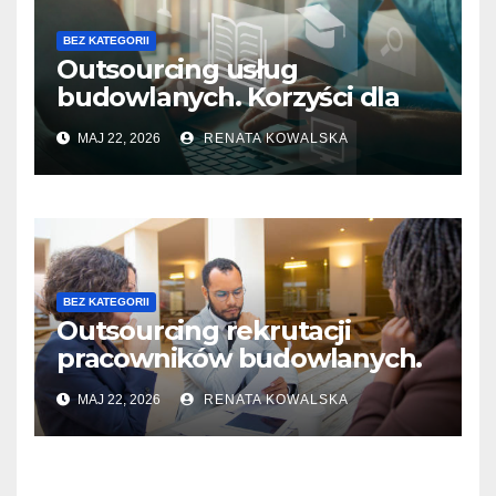
BEZ KATEGORII
Outsourcing usług
budowlanych. Korzyści dla
firm i pracowników
MAJ 22, 2026
RENATA KOWALSKA
BEZ KATEGORII
Outsourcing rekrutacji
pracowników budowlanych.
Przebieg i kluczowe etapy
MAJ 22, 2026
RENATA KOWALSKA