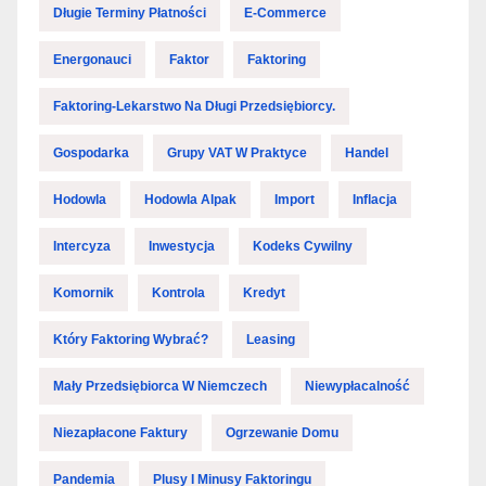
Długie Terminy Płatności
E-Commerce
Energonauci
Faktor
Faktoring
Faktoring-Lekarstwo Na Długi Przedsiębiorcy.
Gospodarka
Grupy VAT W Praktyce
Handel
Hodowla
Hodowla Alpak
Import
Inflacja
Intercyza
Inwestycja
Kodeks Cywilny
Komornik
Kontrola
Kredyt
Który Faktoring Wybrać?
Leasing
Mały Przedsiębiorca W Niemczech
Niewypłacalność
Niezapłacone Faktury
Ogrzewanie Domu
Pandemia
Plusy I Minusy Faktoringu