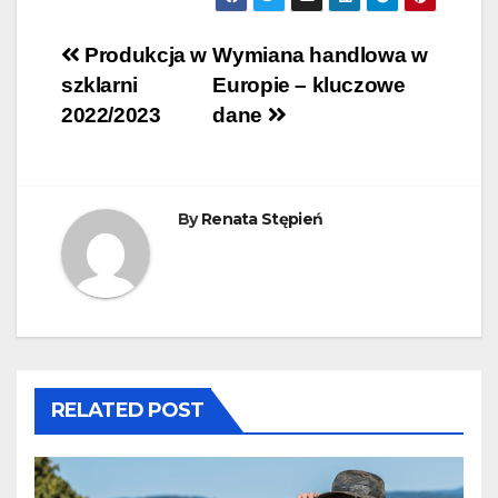
Nawigacja
Produkcja w
Wymiana handlowa w
szklarni
Europie – kluczowe
wpisu
2022/2023
dane
By
Renata Stępień
RELATED POST