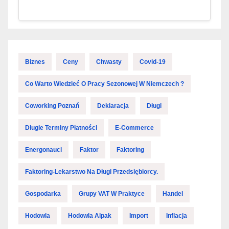
Biznes
Ceny
Chwasty
Covid-19
Co Warto Wiedzieć O Pracy Sezonowej W Niemczech ?
Coworking Poznań
Deklaracja
Długi
Długie Terminy Płatności
E-Commerce
Energonauci
Faktor
Faktoring
Faktoring-Lekarstwo Na Długi Przedsiębiorcy.
Gospodarka
Grupy VAT W Praktyce
Handel
Hodowla
Hodowla Alpak
Import
Inflacja