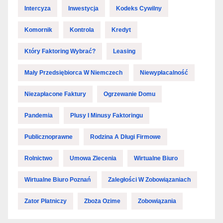
Intercyza
Inwestycja
Kodeks Cywilny
Komornik
Kontrola
Kredyt
Który Faktoring Wybrać?
Leasing
Mały Przedsiębiorca W Niemczech
Niewypłacalność
Niezapłacone Faktury
Ogrzewanie Domu
Pandemia
Plusy I Minusy Faktoringu
Publicznoprawne
Rodzina A Długi Firmowe
Rolnictwo
Umowa Zlecenia
Wirtualne Biuro
Wirtualne Biuro Poznań
Zaległości W Zobowiązaniach
Zator Płatniczy
Zboża Ozime
Zobowiązania