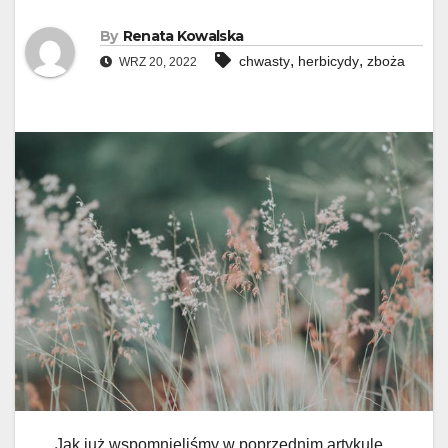
By
Renata Kowalska
,
,
chwasty
herbicydy
zboża
WRZ 20, 2022
Jak już wspomnieliśmy w poprzednim artykule