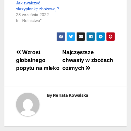
Jak zwalczyć
skrzypionkę zbożową ?
28 września 2022
In "Rolnictwo"
Nawigacja
Wzrost
Najczęstsze
globalnego
chwasty w zbożach
wpisu
popytu na mleko
ozimych
By
Renata Kowalska