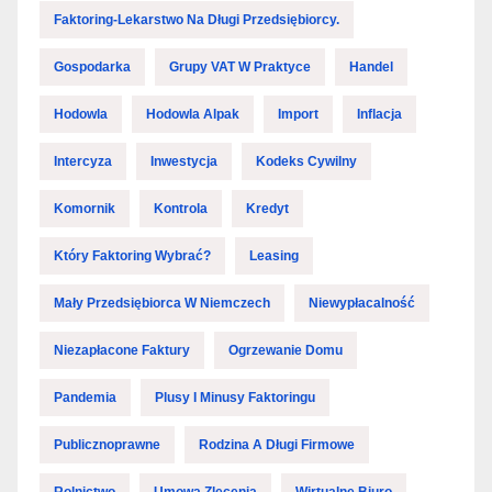
Faktoring-Lekarstwo Na Długi Przedsiębiorcy.
Gospodarka
Grupy VAT W Praktyce
Handel
Hodowla
Hodowla Alpak
Import
Inflacja
Intercyza
Inwestycja
Kodeks Cywilny
Komornik
Kontrola
Kredyt
Który Faktoring Wybrać?
Leasing
Mały Przedsiębiorca W Niemczech
Niewypłacalność
Niezapłacone Faktury
Ogrzewanie Domu
Pandemia
Plusy I Minusy Faktoringu
Publicznoprawne
Rodzina A Długi Firmowe
Rolnictwo
Umowa Zlecenia
Wirtualne Biuro