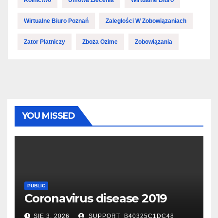
Wirtualne Biuro Poznań
Zaległości W Zobowiązaniach
Zator Płatniczy
Zboża Ozime
Zobowiązania
YOU MISSED
PUBLIC
Coronavirus disease 2019
SIE 3, 2026
SUPPORT_B40325C1DC48