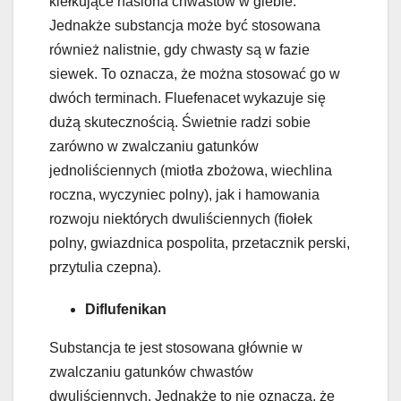
kiełkujące nasiona chwastów w glebie.
Jednakże substancja może być stosowana
również nalistnie, gdy chwasty są w fazie
siewek. To oznacza, że można stosować go w
dwóch terminach. Fluefenacet wykazuje się
dużą skutecznością. Świetnie radzi sobie
zarówno w zwalczaniu gatunków
jednoliściennych (miotła zbożowa, wiechlina
roczna, wyczyniec polny), jak i hamowania
rozwoju niektórych dwuliściennych (fiołek
polny, gwiazdnica pospolita, przetacznik perski,
przytulia czepna).
Diflufenikan
Substancja te jest stosowana głównie w
zwalczaniu gatunków chwastów
dwuliściennych. Jednakże to nie oznacza, że