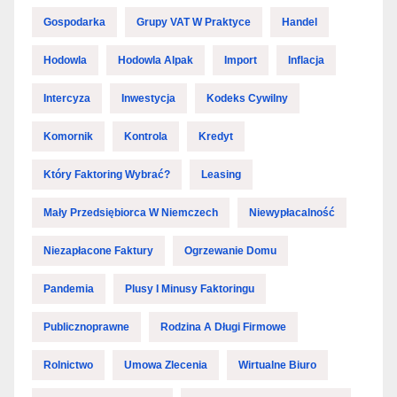
Gospodarka
Grupy VAT W Praktyce
Handel
Hodowla
Hodowla Alpak
Import
Inflacja
Intercyza
Inwestycja
Kodeks Cywilny
Komornik
Kontrola
Kredyt
Który Faktoring Wybrać?
Leasing
Mały Przedsiębiorca W Niemczech
Niewypłacalność
Niezapłacone Faktury
Ogrzewanie Domu
Pandemia
Plusy I Minusy Faktoringu
Publicznoprawne
Rodzina A Długi Firmowe
Rolnictwo
Umowa Zlecenia
Wirtualne Biuro