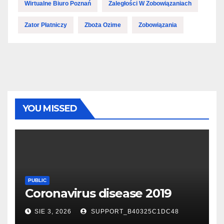
Wirtualne Biuro Poznań
Zaległości W Zobowiązaniach
Zator Płatniczy
Zboża Ozime
Zobowiązania
YOU MISSED
PUBLIC
Coronavirus disease 2019
SIE 3, 2026
SUPPORT_B40325C1DC48