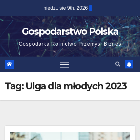
Skip
niedz.. sie 9th, 2026
to
content
Gospodarstwo Polska
Gospodarka Rolnictwo Przemysł Biznes
Tag:
Ulga dla młodych 2023