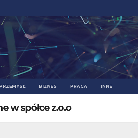
PRZEMYSŁ
BIZNES
PRACA
INNE
e w spółce z.o.o