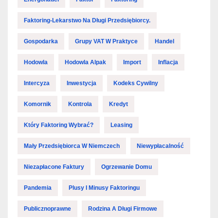
Faktoring-Lekarstwo Na Długi Przedsiębiorcy.
Gospodarka
Grupy VAT W Praktyce
Handel
Hodowla
Hodowla Alpak
Import
Inflacja
Intercyza
Inwestycja
Kodeks Cywilny
Komornik
Kontrola
Kredyt
Który Faktoring Wybrać?
Leasing
Mały Przedsiębiorca W Niemczech
Niewypłacalność
Niezapłacone Faktury
Ogrzewanie Domu
Pandemia
Plusy I Minusy Faktoringu
Publicznoprawne
Rodzina A Długi Firmowe