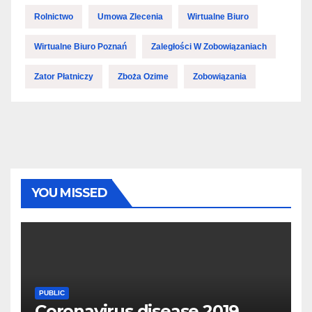
Rolnictwo
Umowa Zlecenia
Wirtualne Biuro
Wirtualne Biuro Poznań
Zaległości W Zobowiązaniach
Zator Płatniczy
Zboża Ozime
Zobowiązania
YOU MISSED
PUBLIC
Coronavirus disease 2019