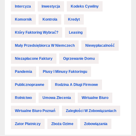
Intercyza
Inwestycja
Kodeks Cywilny
Komornik
Kontrola
Kredyt
Który Faktoring Wybrać?
Leasing
Mały Przedsiębiorca W Niemczech
Niewypłacalność
Niezapłacone Faktury
Ogrzewanie Domu
Pandemia
Plusy I Minusy Faktoringu
Publicznoprawne
Rodzina A Długi Firmowe
Rolnictwo
Umowa Zlecenia
Wirtualne Biuro
Wirtualne Biuro Poznań
Zaległości W Zobowiązaniach
Zator Płatniczy
Zboża Ozime
Zobowiązania