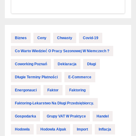
Biznes
Ceny
Chwasty
Covid-19
Co Warto Wiedzieć O Pracy Sezonowej W Niemczech ?
Coworking Poznań
Deklaracja
Długi
Długie Terminy Płatności
E-Commerce
Energonauci
Faktor
Faktoring
Faktoring-Lekarstwo Na Długi Przedsiębiorcy.
Gospodarka
Grupy VAT W Praktyce
Handel
Hodowla
Hodowla Alpak
Import
Inflacja