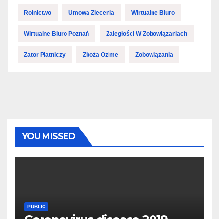
Rolnictwo
Umowa Zlecenia
Wirtualne Biuro
Wirtualne Biuro Poznań
Zaległości W Zobowiązaniach
Zator Płatniczy
Zboża Ozime
Zobowiązania
YOU MISSED
PUBLIC