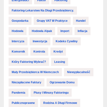
Energonauci
Faktor
Faktoring
Faktoring-Lekarstwo Na Długi Przedsiębiorcy.
Gospodarka
Grupy VAT W Praktyce
Handel
Hodowla
Hodowla Alpak
Import
Inflacja
Intercyza
Inwestycja
Kodeks Cywilny
Komornik
Kontrola
Kredyt
Który Faktoring Wybrać?
Leasing
Mały Przedsiębiorca W Niemczech
Niewypłacalność
Niezapłacone Faktury
Ogrzewanie Domu
Pandemia
Plusy I Minusy Faktoringu
Publicznoprawne
Rodzina A Długi Firmowe