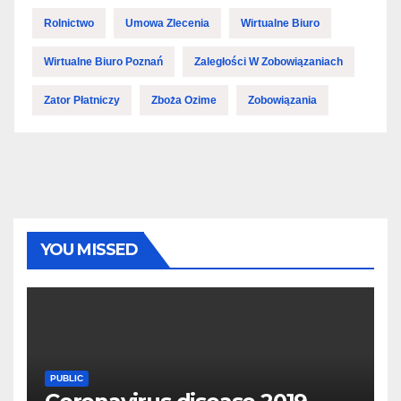
Rolnictwo
Umowa Zlecenia
Wirtualne Biuro
Wirtualne Biuro Poznań
Zaległości W Zobowiązaniach
Zator Płatniczy
Zboża Ozime
Zobowiązania
YOU MISSED
PUBLIC