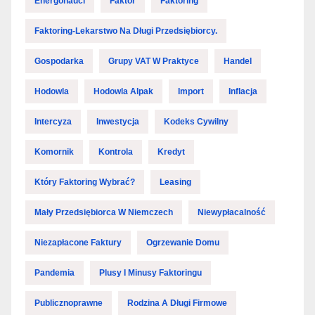
Energonauci
Faktor
Faktoring
Faktoring-Lekarstwo Na Długi Przedsiębiorcy.
Gospodarka
Grupy VAT W Praktyce
Handel
Hodowla
Hodowla Alpak
Import
Inflacja
Intercyza
Inwestycja
Kodeks Cywilny
Komornik
Kontrola
Kredyt
Który Faktoring Wybrać?
Leasing
Mały Przedsiębiorca W Niemczech
Niewypłacalność
Niezapłacone Faktury
Ogrzewanie Domu
Pandemia
Plusy I Minusy Faktoringu
Publicznoprawne
Rodzina A Długi Firmowe