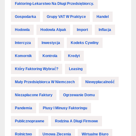
Faktoring-Lekarstwo Na Długi Przedsiębiorcy.
Gospodarka
Grupy VAT W Praktyce
Handel
Hodowla
Hodowla Alpak
Import
Inflacja
Intercyza
Inwestycja
Kodeks Cywilny
Komornik
Kontrola
Kredyt
Który Faktoring Wybrać?
Leasing
Mały Przedsiębiorca W Niemczech
Niewypłacalność
Niezapłacone Faktury
Ogrzewanie Domu
Pandemia
Plusy I Minusy Faktoringu
Publicznoprawne
Rodzina A Długi Firmowe
Rolnictwo
Umowa Zlecenia
Wirtualne Biuro