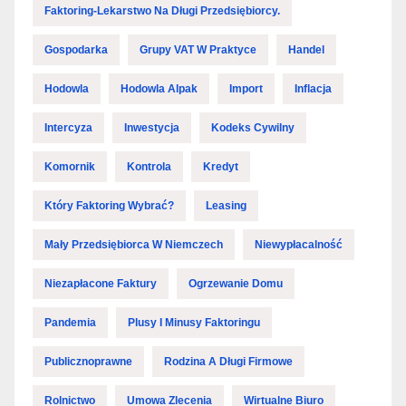
Faktoring-Lekarstwo Na Długi Przedsiębiorcy.
Gospodarka
Grupy VAT W Praktyce
Handel
Hodowla
Hodowla Alpak
Import
Inflacja
Intercyza
Inwestycja
Kodeks Cywilny
Komornik
Kontrola
Kredyt
Który Faktoring Wybrać?
Leasing
Mały Przedsiębiorca W Niemczech
Niewypłacalność
Niezapłacone Faktury
Ogrzewanie Domu
Pandemia
Plusy I Minusy Faktoringu
Publicznoprawne
Rodzina A Długi Firmowe
Rolnictwo
Umowa Zlecenia
Wirtualne Biuro