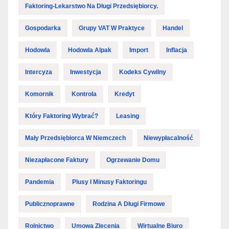
Faktoring-Lekarstwo Na Długi Przedsiębiorcy.
Gospodarka
Grupy VAT W Praktyce
Handel
Hodowla
Hodowla Alpak
Import
Inflacja
Intercyza
Inwestycja
Kodeks Cywilny
Komornik
Kontrola
Kredyt
Który Faktoring Wybrać?
Leasing
Mały Przedsiębiorca W Niemczech
Niewypłacalność
Niezapłacone Faktury
Ogrzewanie Domu
Pandemia
Plusy I Minusy Faktoringu
Publicznoprawne
Rodzina A Długi Firmowe
Rolnictwo
Umowa Zlecenia
Wirtualne Biuro