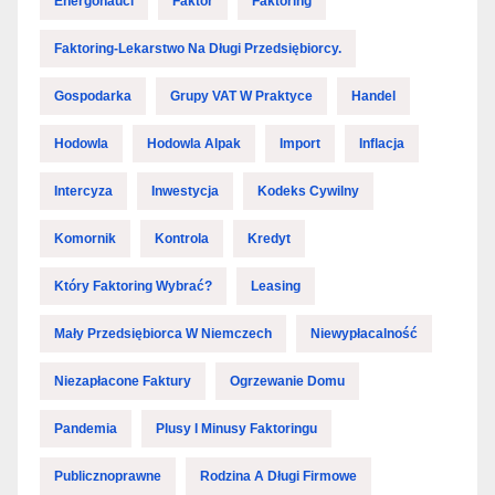
Energonauci
Faktor
Faktoring
Faktoring-Lekarstwo Na Długi Przedsiębiorcy.
Gospodarka
Grupy VAT W Praktyce
Handel
Hodowla
Hodowla Alpak
Import
Inflacja
Intercyza
Inwestycja
Kodeks Cywilny
Komornik
Kontrola
Kredyt
Który Faktoring Wybrać?
Leasing
Mały Przedsiębiorca W Niemczech
Niewypłacalność
Niezapłacone Faktury
Ogrzewanie Domu
Pandemia
Plusy I Minusy Faktoringu
Publicznoprawne
Rodzina A Długi Firmowe