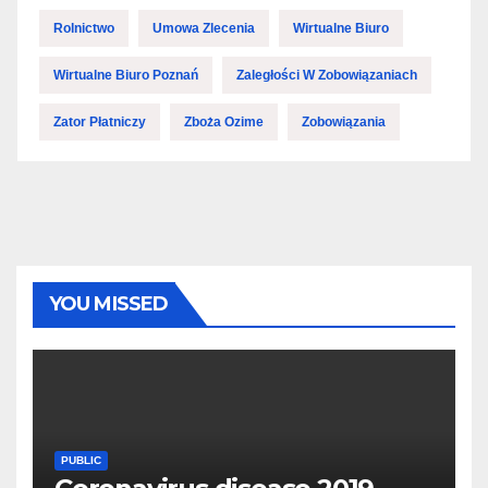
Rolnictwo
Umowa Zlecenia
Wirtualne Biuro
Wirtualne Biuro Poznań
Zaległości W Zobowiązaniach
Zator Płatniczy
Zboża Ozime
Zobowiązania
YOU MISSED
PUBLIC