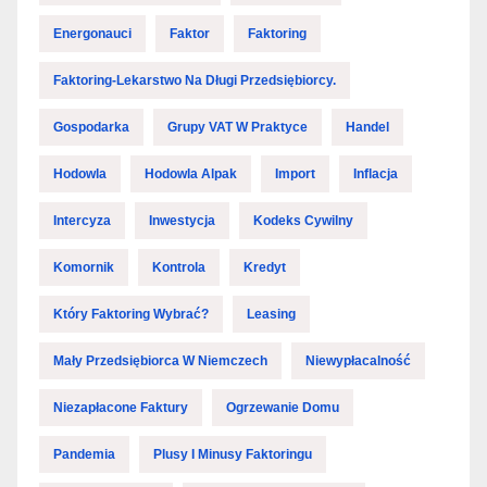
Energonauci
Faktor
Faktoring
Faktoring-Lekarstwo Na Długi Przedsiębiorcy.
Gospodarka
Grupy VAT W Praktyce
Handel
Hodowla
Hodowla Alpak
Import
Inflacja
Intercyza
Inwestycja
Kodeks Cywilny
Komornik
Kontrola
Kredyt
Który Faktoring Wybrać?
Leasing
Mały Przedsiębiorca W Niemczech
Niewypłacalność
Niezapłacone Faktury
Ogrzewanie Domu
Pandemia
Plusy I Minusy Faktoringu