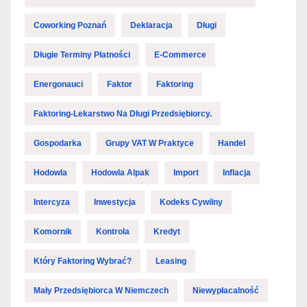
Coworking Poznań
Deklaracja
Długi
Długie Terminy Płatności
E-Commerce
Energonauci
Faktor
Faktoring
Faktoring-Lekarstwo Na Długi Przedsiębiorcy.
Gospodarka
Grupy VAT W Praktyce
Handel
Hodowla
Hodowla Alpak
Import
Inflacja
Intercyza
Inwestycja
Kodeks Cywilny
Komornik
Kontrola
Kredyt
Który Faktoring Wybrać?
Leasing
Mały Przedsiębiorca W Niemczech
Niewypłacalność