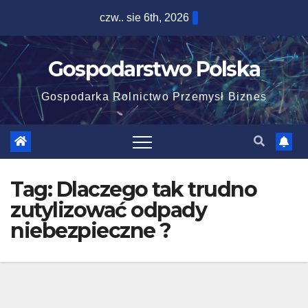
Skip
czw.. sie 6th, 2026
to
content
Gospodarstwo Polska
Gospodarka Rolnictwo Przemysł Biznes
Tag:
Dlaczego tak trudno
zutylizować odpady
niebezpieczne ?