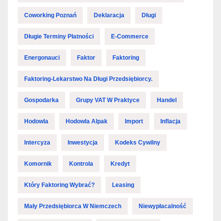
Coworking Poznań
Deklaracja
Długi
Długie Terminy Płatności
E-Commerce
Energonauci
Faktor
Faktoring
Faktoring-Lekarstwo Na Długi Przedsiębiorcy.
Gospodarka
Grupy VAT W Praktyce
Handel
Hodowla
Hodowla Alpak
Import
Inflacja
Intercyza
Inwestycja
Kodeks Cywilny
Komornik
Kontrola
Kredyt
Który Faktoring Wybrać?
Leasing
Mały Przedsiębiorca W Niemczech
Niewypłacalność