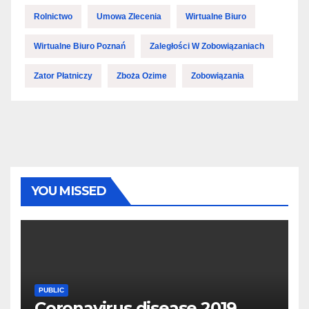
Rolnictwo
Umowa Zlecenia
Wirtualne Biuro
Wirtualne Biuro Poznań
Zaległości W Zobowiązaniach
Zator Płatniczy
Zboża Ozime
Zobowiązania
YOU MISSED
PUBLIC
Coronavirus disease 2019