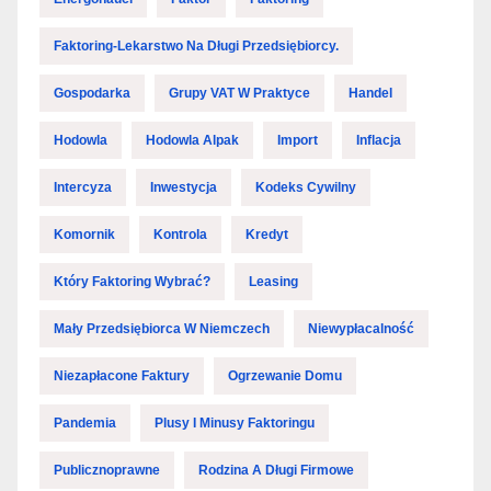
Faktoring-Lekarstwo Na Długi Przedsiębiorcy.
Gospodarka
Grupy VAT W Praktyce
Handel
Hodowla
Hodowla Alpak
Import
Inflacja
Intercyza
Inwestycja
Kodeks Cywilny
Komornik
Kontrola
Kredyt
Który Faktoring Wybrać?
Leasing
Mały Przedsiębiorca W Niemczech
Niewypłacalność
Niezapłacone Faktury
Ogrzewanie Domu
Pandemia
Plusy I Minusy Faktoringu
Publicznoprawne
Rodzina A Długi Firmowe