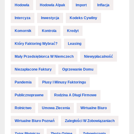
Hodowla
Hodowla Alpak
Import
Inflacja
Intercyza
Inwestycja
Kodeks Cywilny
Komornik
Kontrola
Kredyt
Który Faktoring Wybrać?
Leasing
Mały Przedsiębiorca W Niemczech
Niewypłacalność
Niezapłacone Faktury
Ogrzewanie Domu
Pandemia
Plusy I Minusy Faktoringu
Publicznoprawne
Rodzina A Długi Firmowe
Rolnictwo
Umowa Zlecenia
Wirtualne Biuro
Wirtualne Biuro Poznań
Zaległości W Zobowiązaniach
Zator Płatniczy
Zboża Ozime
Zobowiązania