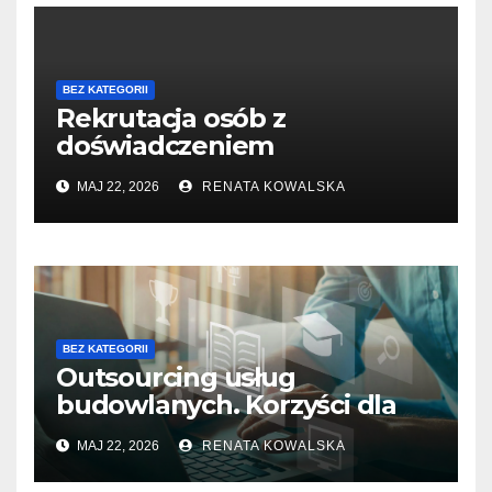
BEZ KATEGORII
Rekrutacja osób z
doświadczeniem
zawodowym vs. szkolenie
MAJ 22, 2026
RENATA KOWALSKA
nowych pracowników
BEZ KATEGORII
Outsourcing usług
budowlanych. Korzyści dla
firm i pracowników
MAJ 22, 2026
RENATA KOWALSKA