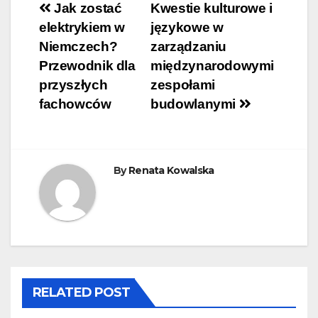
Nawigacja
Jak zostać
Kwestie kulturowe i
elektrykiem w
językowe w
wpisu
Niemczech?
zarządzaniu
Przewodnik dla
międzynarodowymi
przyszłych
zespołami
fachowców
budowlanymi
By
Renata Kowalska
RELATED POST