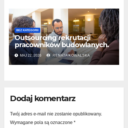
BEZ KATEGORII
Outsourcing rekrutacji
pracowników budowlanych.
Przebieg i kluczowe etapy
MAJ 22, 2026
RENATA KOWALSKA
Dodaj komentarz
Twój adres e-mail nie zostanie opublikowany.
Wymagane pola są oznaczone
*